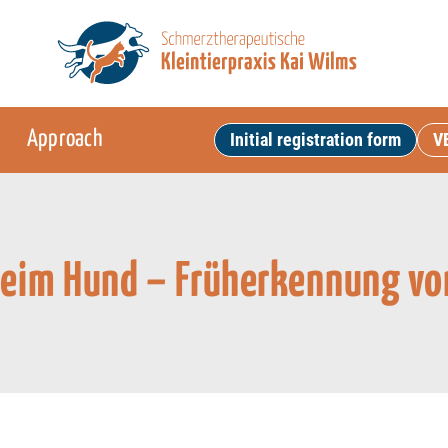
Approach
Initial registration form
V
beim Hund – Früherkennung von