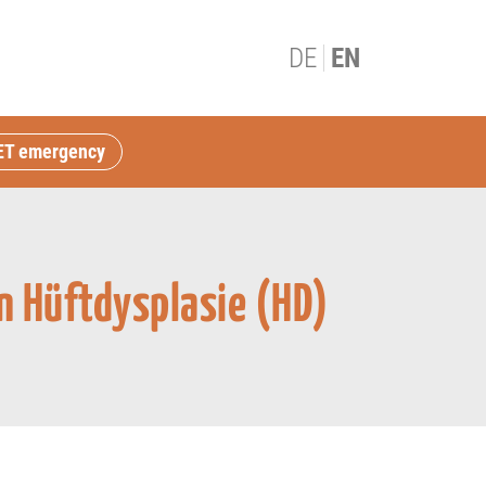
DE
EN
ET emergency
 Hüftdysplasie (HD)