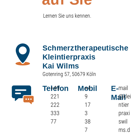
Lernen Sie uns kennen.
Schmerztherapeutische
Kleintierpraxis
Kai Wilms
Gotenring 57, 50679 Köln
Telefon
Mobil
E-
+49
+4
mail
221
9
@klei
Mail
222
17
ntier
333
3
praxi
77
38
swil
7
ms.d