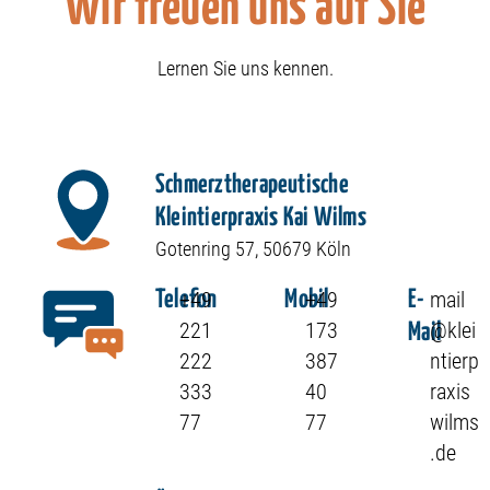
Wir freuen uns auf Sie
Lernen Sie uns kennen.
Schmerztherapeutische
Kleintierpraxis Kai Wilms
Gotenring 57, 50679 Köln
+49
+49
mail
Telefon
Mobil
E-
221
173
@klei
Mail
222
387
ntierp
333
40
raxis
77
77
wilms
.de